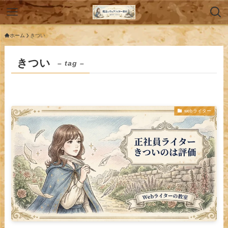
ホーム
きつい
きつい
– tag –
webライター