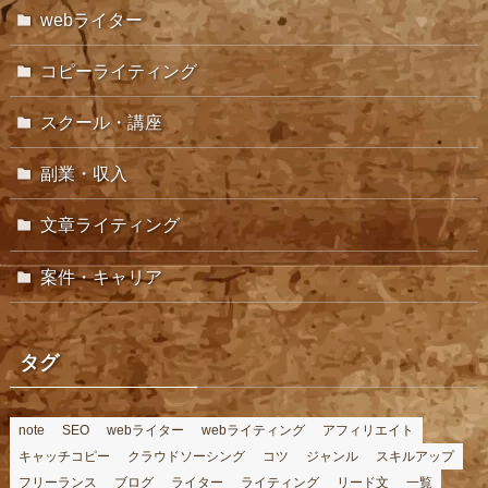
webライター
コピーライティング
スクール・講座
副業・収入
文章ライティング
案件・キャリア
タグ
note
SEO
webライター
webライティング
アフィリエイト
キャッチコピー
クラウドソーシング
コツ
ジャンル
スキルアップ
フリーランス
ブログ
ライター
ライティング
リード文
一覧