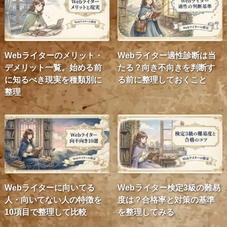
Webライターのメリット・
Webライター適性診断は当
デメリット一覧。始める前
たる？向き不向きを判断す
に知るべき現実を種類別に
る前に整理しておくこと
整理
Webライターに向いてる
Webライター検定3級の難易
人・向いてない人の特徴を
度は？合格率と対策の基準
10項目で整理して比較
を整理してみる