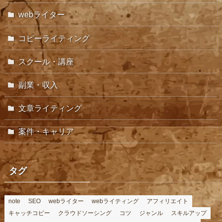
webライター
コピーライティング
スクール・講座
副業・収入
文章ライティング
案件・キャリア
タグ
note
SEO
webライター
webライティング
アフィリエイト
キャッチコピー
クラウドソーシング
コツ
ジャンル
スキルアップ