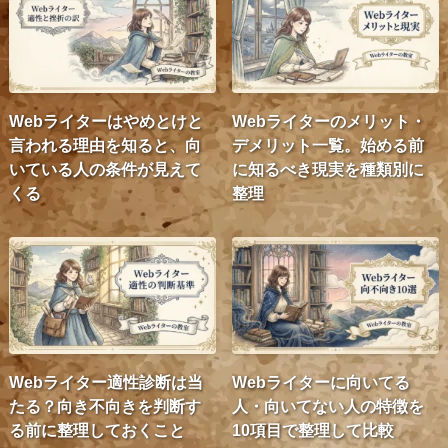
Webライターはやめとけと
Webライターのメリット・
言われる理由を知ると、向
デメリット一覧。始める前
いている人の条件が見えて
に知るべき現実を種類別に
くる
整理
Webライター適性診断は当
Webライターに向いてる
たる？向き不向きを判断す
人・向いてない人の特徴を
る前に整理しておくこと
10項目で整理して比較