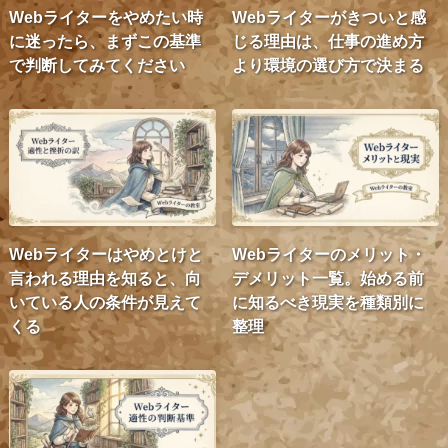
Webライターをやめたい時
Webライターがきついと感
に迷ったら、まずこの基準
じる理由は、仕事の進め方
で判断してみてください
より環境の選び方で決まる
Webライターはやめとけと
Webライターのメリット・
言われる理由を知ると、向
デメリット一覧。始める前
いている人の条件が見えて
に知るべき現実を種類別に
くる
整理