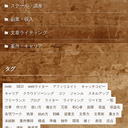
スクール・講座
副業・収入
文章ライティング
案件・キャリア
タグ
note
SEO
webライター
アフィリエイト
キャッチコピー
キャリア
クラウドソーシング
コツ
ジャンル
スキルアップ
フリーランス
ブログ
ライター
ライティング
リード文
一覧
仕事
作り方
使い方
働き方
冗長
初心者
副業
収益
収益化
在宅ワーク
執筆
始め方
戦略
提案文
文章力
文章術
書き方
未経験
案件獲得
構成
準備
独学
環境
稼ぐ
表現
読点
違い
適性
難易度