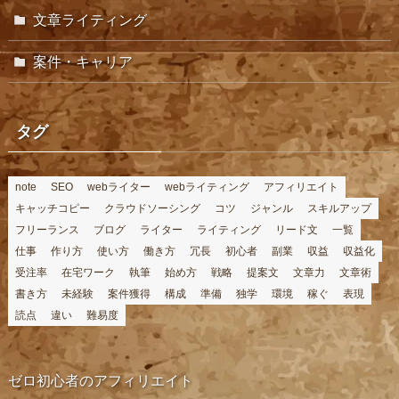
文章ライティング
案件・キャリア
タグ
note
SEO
webライター
webライティング
アフィリエイト
キャッチコピー
クラウドソーシング
コツ
ジャンル
スキルアップ
フリーランス
ブログ
ライター
ライティング
リード文
一覧
仕事
作り方
使い方
働き方
冗長
初心者
副業
収益
収益化
受注率
在宅ワーク
執筆
始め方
戦略
提案文
文章力
文章術
書き方
未経験
案件獲得
構成
準備
独学
環境
稼ぐ
表現
読点
違い
難易度
ゼロ初心者のアフィリエイト