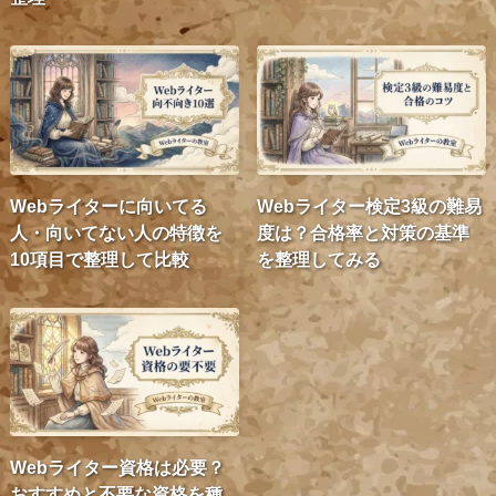
Webライターに向いてる
Webライター検定3級の難易
人・向いてない人の特徴を
度は？合格率と対策の基準
10項目で整理して比較
を整理してみる
Webライター資格は必要？
おすすめと不要な資格を種