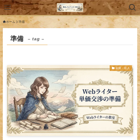
ホーム
準備
準備
– tag –
副業・収入