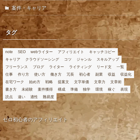
案件・キャリア
タグ
note
SEO
webライター
アフィリエイト
キャッチコピー
キャリア
クラウドソーシング
コツ
ジャンル
スキルアップ
フリーランス
ブログ
ライター
ライティング
リード文
一覧
仕事
作り方
使い方
働き方
冗長
初心者
副業
収益
収益化
在宅ワーク
始め方
戦略
提案文
文字単価
文章力
文章術
書き方
未経験
案件獲得
構成
準備
独学
環境
稼ぐ
表現
読点
違い
適性
難易度
ゼロ初心者のアフィリエイト