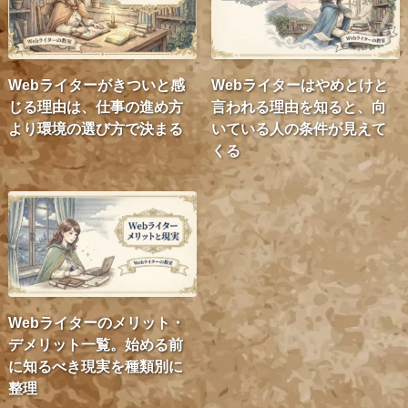
Webライターがきついと感
Webライターはやめとけと
じる理由は、仕事の進め方
言われる理由を知ると、向
より環境の選び方で決まる
いている人の条件が見えて
くる
Webライターのメリット・
デメリット一覧。始める前
に知るべき現実を種類別に
整理