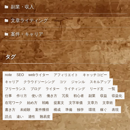
副業・収入
文章ライティング
案件・キャリア
タグ
note
SEO
webライター
アフィリエイト
キャッチコピー
キャリア
クラウドソーシング
コツ
ジャンル
スキルアップ
フリーランス
ブログ
ライター
ライティング
リード文
一覧
仕事
作り方
使い方
働き方
冗長
初心者
副業
収益
収益化
在宅ワーク
始め方
戦略
提案文
文字単価
文章力
文章術
書き方
未経験
案件獲得
構成
準備
独学
環境
稼ぐ
表現
読点
違い
適性
難易度