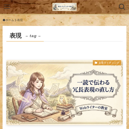
ホーム
表現
表現
– tag –
文章ライティング