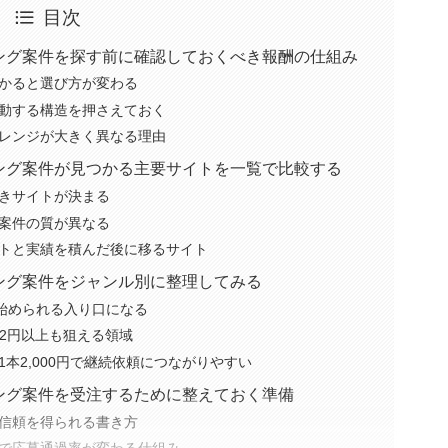
目次
ング案件を探す前に確認しておくべき報酬の仕組み
かると選び方が変わる
動する構造を押さえておく
レンジが大きく異なる理由
ング案件が見つかる主要サイトを一覧で比較する
きサイトが決まる
案件の質が異なる
トと実績を積んだ後に移るサイト
ング案件をジャンル別に整理してみる
ら始められる入り口になる
価2円以上も狙える領域
は1本2,000円で継続依頼につながりやすい
ング案件を受注するために整えておく準備
信頼を得られる書き方