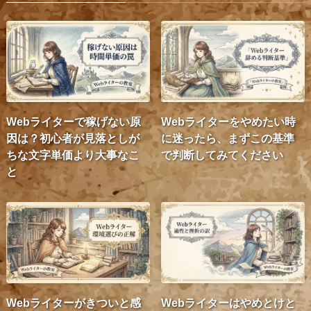
Webライターで稼げない原
Webライターをやめたい時
因は？初心者が見落としが
に迷ったら、まずこの基準
ちな文字単価より大事なこ
で判断してみてください
と
Webライターがきついと感
Webライターはやめとけと